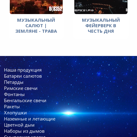
МУЗЫКАЛЬНЫЙ
МУЗЫКАЛЬНЫЙ
САЛЮТ |
ФЕЙЕРВЕРК В
ЗЕМЛЯНЕ - ТРАВА
ЧЕСТЬ ДНЯ
У ДОМА | НОВЫЙ
ПОБЕДЫ 9 МАЯ
ТОРЪЯЛ
2022 ГОДА В
ЙОШКАР-ОЛЕ
Наша продукция
Батареи cалютов
Петарды
Римские свечи
Фонтаны
Бенгальские свечи
Ракеты
Хлопушки
Наземные и летающие
Цветной дым
Наборы из дымов
Смываемая краска