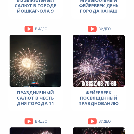
САЛЮТ В ГОРОДЕ
ФЕЙЕРВЕРК ДЕНЬ
ЙОШКАР-ОЛА 9
ГОРОДА КАНАШ
МАЯ 2021 ГОДА
2021 ГОД
ДЕНЬ ПОБЕДЫ
ВИДЕО
ВИДЕО
ПРАЗДНИЧНЫЙ
ФЕЙЕРВЕРК
САЛЮТ В ЧЕСТЬ
ПОСВЯЩЁННЫЙ
ДНЯ ГОРОДА 11
ПРАЗДНОВАНИЮ
СЕНТЯБРЯ 2021
ДНЯ ПОБЕДЫ 9
ГОДА
МАЯ 2021 ГОДА
ВИДЕО
ВИДЕО