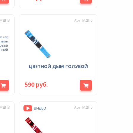
 МДП3
Арт: МДП6
0 сек
итиль
довый
учной
ЦВЕТНОЙ ДЫМ ГОЛУБОЙ
590 руб.
 МДП8
Арт: МДП5
ВИДЕО