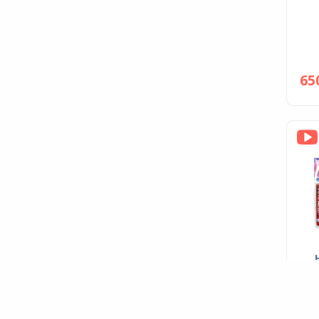
65
99