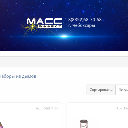
8(8352)68-70-68
г. Чебоксары
Наборы из дымов
Сортировать:
Арт: МДП100
Арт: M