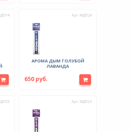
МДП14
Арт: МДП24
АРОМА ДЫМ ГОЛУБОЙ
Й
ЛАВАНДА
650 руб.
МДП25
Арт: МДП23