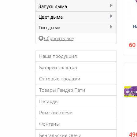
60 сек
2
Запуск дыма
Фитиль
2
Цвет дыма
НАКЛЕЙКА ОПРЕДЕЛЕНИЯ
Бордовый
1
Тип дыма
Оранжевый
1
Ручной
2
60
Наша продукция
Батареи cалютов
Оптовые продажи
Товары Гендер Пати
Петарды
Римские свечи
Фонтаны
49
Бенгальские свечи