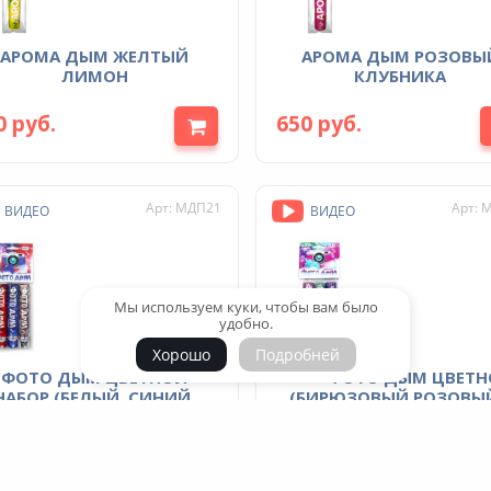
АРОМА ДЫМ ЖЕЛТЫЙ
АРОМА ДЫМ РОЗОВЫЙ
ЛИМОН
КЛУБНИКА
0 руб.
650 руб.
Арт: МДП21
Арт: 
ВИДЕО
ВИДЕО
Мы используем куки, чтобы вам было
удобно.
Хорошо
Подробней
ФОТО ДЫМ ЦВЕТНОЙ
ФОТО ДЫМ ЦВЕТНОЙ НАБОР
НАБОР (БЕЛЫЙ, СИНИЙ,
(БИРЮЗОВЫЙ,РОЗОВЫЙ
КРАСНЫЙ)
0 руб.
990 руб.