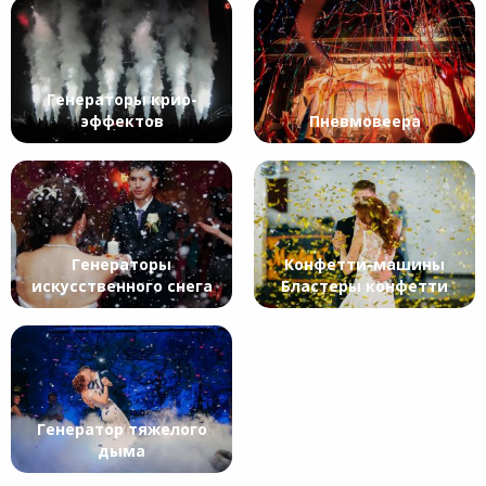
Генераторы крио-
эффектов
Пневмовеера
Генераторы
Конфетти-машины
искусственного снега
Бластеры конфетти
Генератор тяжелого
дыма