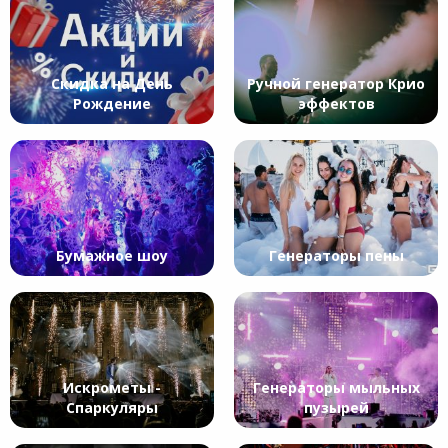
Скидка на День
Ручной генератор Крио
Рождение
эффектов
Бумажное шоу
Генераторы пены
Искрометы -
Генераторы мыльных
Спаркуляры
пузырей