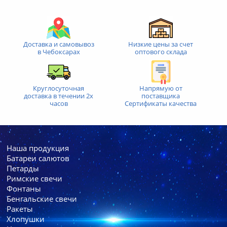
Доставка и самовывоз
Низкие цены за счет
в Чебоксарах
оптового склада
Круглосуточная
Напрямую от
доставка
в течении 2х
поставщика
часов
Сертификаты качества
Наша продукция
Батареи cалютов
Петарды
Римские свечи
Фонтаны
Бенгальские свечи
Ракеты
Хлопушки