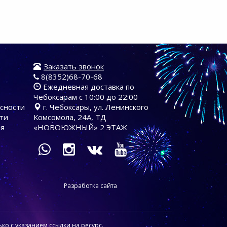
Заказать звонок
8(8352)68-70-68
Ежедневная доставка по
Чебоксарам с 10:00 до 22:00
асности
г. Чебоксары, ул. Ленинского
ти
Комсомола, 24А, ТД
ия
«НОВОЮЖНЫЙ» 2 ЭТАЖ
Разработка сайта
ко с указанием ссылки на ресурс.