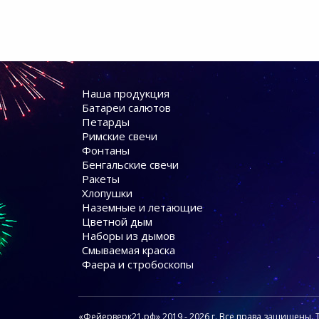
Наша продукция
Батареи cалютов
Петарды
Римские свечи
Фонтаны
Бенгальские свечи
Ракеты
Хлопушки
Наземные и летающие
Цветной дым
Наборы из дымов
Смываемая краска
Фаера и стробоскопы
«Фейерверк21.рф» 2019 - 2026 г. Все права защищены. 