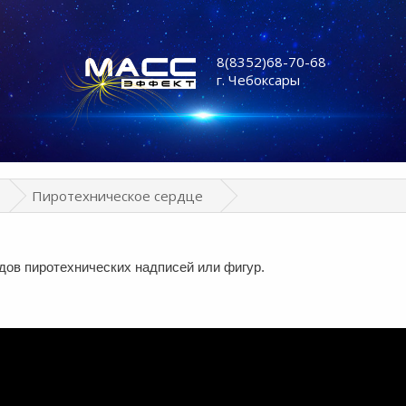
8(8352)68-70-68
г. Чебоксары
Пиротехническое сердце
дов пиротехнических надписей или фигур.