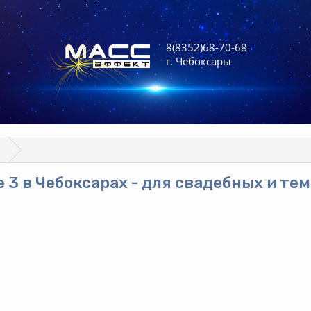
8(8352)68-70-68
г. Чебоксары
 3 в Чебоксарах - для свадебных и те