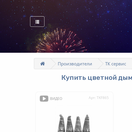
Производители
ТК сервис
Купить цветной дым
Арт: TKF865
ВИДЕО