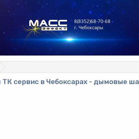
8(8352)68-70-68
г. Чебоксары
 ТК сервис в Чебоксарах - дымовые ш