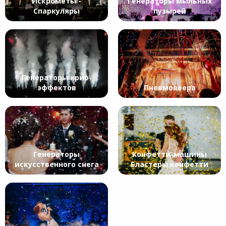
Искрометы -
Генераторы мыльных
Спаркуляры
пузырей
Генераторы крио-
эффектов
Пневмовеера
Генераторы
Конфетти-машины
искусственного снега
Бластеры конфетти