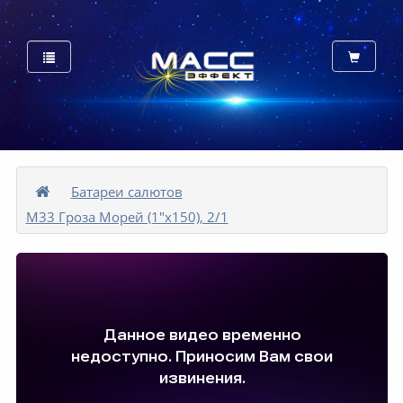
Батареи cалютов
М33 Гроза Морей (1"х150), 2/1