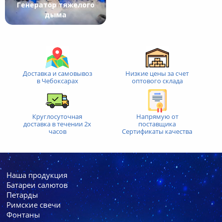
Генератор тяжелого
дыма
Доставка и самовывоз
Низкие цены за счет
в Чебоксарах
оптового склада
Круглосуточная
Напрямую от
доставка
в течении 2х
поставщика
часов
Сертификаты качества
Наша продукция
Батареи cалютов
Петарды
Римские свечи
Фонтаны