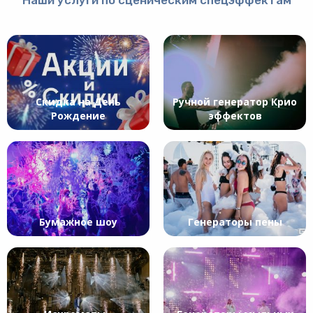
Скидка на День
Ручной генератор Крио
Рождение
эффектов
Бумажное шоу
Генераторы пены