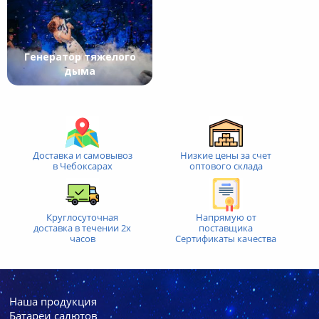
Генератор тяжелого
дыма
Доставка и самовывоз
Низкие цены за счет
в Чебоксарах
оптового склада
Круглосуточная
Напрямую от
доставка
в течении 2х
поставщика
часов
Сертификаты качества
Наша продукция
Батареи cалютов