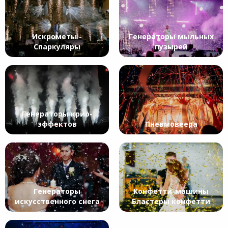
Искрометы -
Генераторы мыльных
Спаркуляры
пузырей
Генераторы крио-
эффектов
Пневмовеера
Генераторы
Конфетти-машины
искусственного снега
Бластеры конфетти