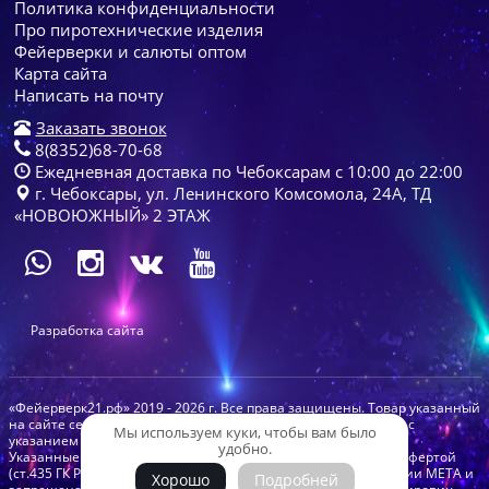
Политика конфиденциальности
Про пиротехнические изделия
Фейерверки и салюты оптом
Карта сайта
Написать на почту
Заказать звонок
8(8352)68-70-68
Ежедневная доставка по Чебоксарам с 10:00 до 22:00
г. Чебоксары, ул. Ленинского Комсомола, 24А, ТД
«НОВОЮЖНЫЙ» 2 ЭТАЖ
Разработка сайта
«Фейерверк21.рф» 2019 - 2026 г. Все права защищены. Товар указанный
на сайте сертифицирован в РФ. Копирование с сайта только с
Мы используем куки, чтобы вам было
указанием ссылки на ресурс.
удобно.
Указанные на сайте цены и скидки не являются публичной офертой
(ст.435 ГК РФ). *instagram запрещенная организация компании МЕТА и
Хорошо
Подробней